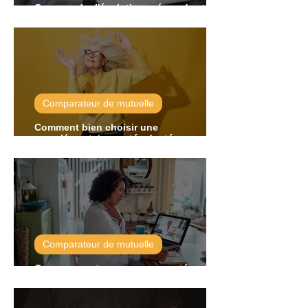
Comprendre l'évolution prévue des tarifs
des complémentaires santé en 2024
Comparateur de mutuelle
Comment bien choisir une
complémentaire santé adaptée aux
besoins des seniors ?
Comparateur de mutuelle
Comparez votre assurance santé sur
ComparerMesAssurances.com