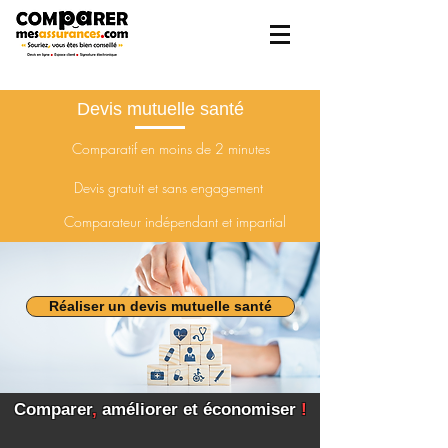
Devis mutuelle santé
Comparatif en moins de 2 minutes
Devis gratuit et sans
engagement
Comparateur indépendant et impartial
Réaliser un devis mutuelle santé
Comparer
,
améliorer et économiser
!