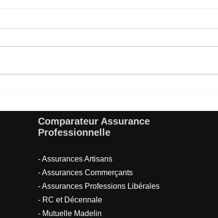
Bénéfices comparateur
Les 
assurance : gagnez du temps
empr
et de l’argent
essen
Comparateur Assurance
Professionnelle
- Assurances Artisans
- Assurances Commerçants
- Assurances Professions Libérales
- RC et Décennale
- Mutuelle Madelin