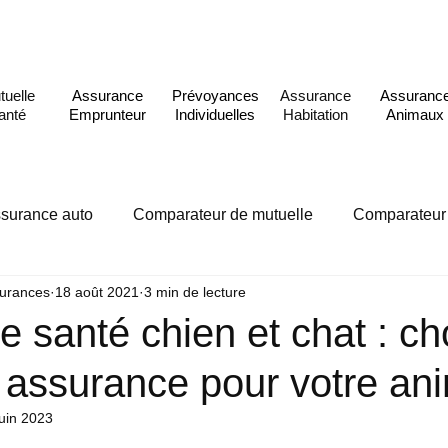
tuelle
Assurance
Prévoyances
Assurance
Assuranc
anté
Emprunteur
Individuelles
Habitation
Animaux
surance auto
Comparateur de mutuelle
Comparateur
urances
18 août 2021
3 min de lecture
teur
Comparateur assurance habitation
Comparateur
 santé chien et chat : cho
 assurance pour votre an
juin 2023