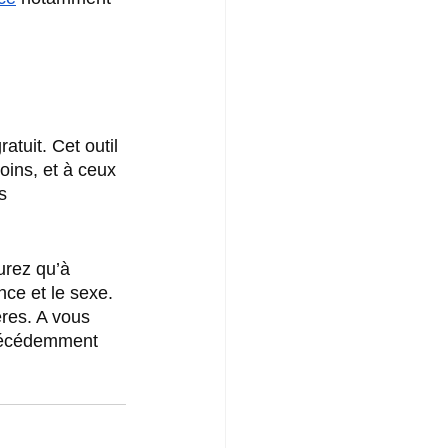
atuit. Cet outil 
oins, et à ceux 
s 
urez qu’à 
nce et le sexe. 
res. A vous 
précédemment 