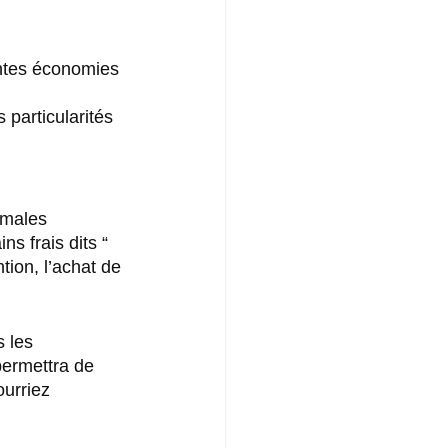
antes économies 
particularités 
imales 
s frais dits “ 
tion, l’achat de 
 les 
permettra de 
urriez 