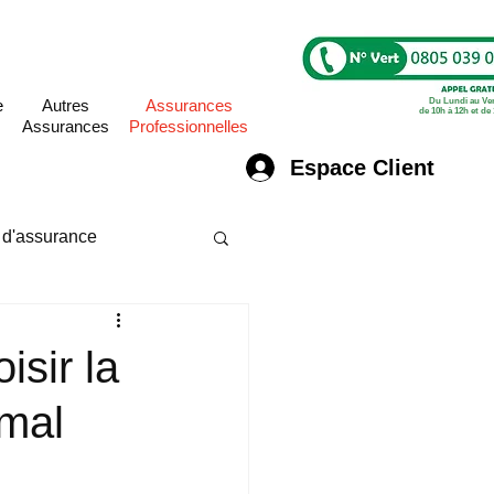
PRO
e
Autres
Assurances
Du Lundi au Ve
de 10h à 12h et de
Assurances
Professionnelles
Espace Client
 d'assurance
 assurance pro
isir la
imal