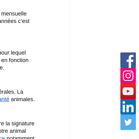
n mensuelle 
années c’est 
our lequel 
 en fonction 
e.
érales. La 
anté
 animales.
e la signature 
otre animal 
ce
 notamment 