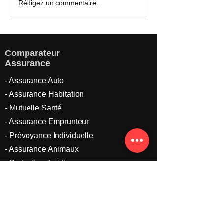
Bénéfices comparateur
Les bénéfices a
Rédigez un commentaire...
assurance : gagnez du
emprunteur : un
temps et de l’argent
protection essent
Comparateur
Assurance
- Assurance Auto
- Assurance Habitation
- Mutuelle Santé
-
Assurance Emprunteur
-
Prévoyance Individuelle
- Assurance Animaux
- Protection Juridique
- Plan Epargne Retraite
- Assurance Vie