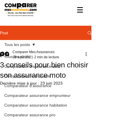
Post
Tous les posts
Comparer Mes Assurances
Tous les posts
10 août 2021
2 min de lecture
3 conseils pour bien choisir
Comparateur d'assurance auto
son assurance moto
Comparateur de mutuelle
Dernière mise à jour :
23 juin 2023
Comparateur d'assurance
Comparateur assurance emprunteur
Comparateur assurance habitation
Comparateur assurance pro