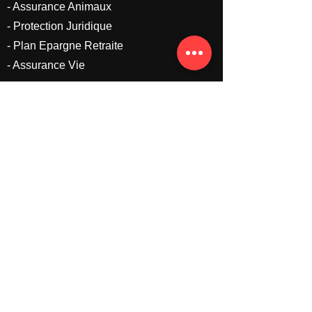
- Assurance Animaux
- Protection Juridique
- Plan Epargne Retraite
- Assurance Vie
Comparateur Assurance
Professionnelle
- Assurances Artisans
- Assurances Commerçants
- Assurances Professions Libérales
- RC et Décennale
- Mutuelle Madelin
- Prévoyance PRO
- Prévoyance PARAMEDICAUX
- Multirisque Pro
- Assurance Auto Pro