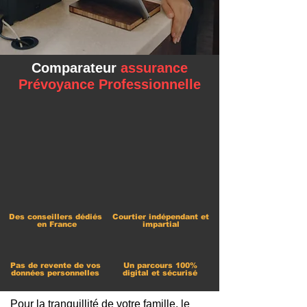
Comparateur
assurance
Prévoyance
Professionnelle
Des conseillers dédiés
Courtier indépendant et
​ en
France
impartial
Pas de revente de vos
Un parcours 100%
données personnelles
digital et sécurisé
Pour la tranquillité de votre famille, le