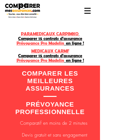
PARAMEDICAUX CARPIMKO
Comparer 15 contrats d'assurance
Prévoyance Pro Madelin
en ligne !
MEDICAUX CARMF
Comparer 15 contrats d'assurance
Prévoyance Pro Madelin
en ligne !
COMPARER LES
MEILLEURES
ASSURANCES
PRÉVOYANCE
PROFESSIONNELLE
Comparatif en moins de 2 minutes
Devis gratuit et sans
engagement