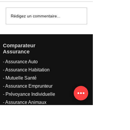
Combien coûte une
Trouver la meill
Rédigez un commentaire...
assurance professionnelle
assurance profes
?
grâce à Compar
Assurances
Comparateur
Assurance
- Assurance Auto
- Assurance Habitation
- Mutuelle Santé
-
Assurance Emprunteur
-
Prévoyance Individuelle
- Assurance Animaux
- Protection Juridique
- Plan Epargne Retraite
- Assurance Vie