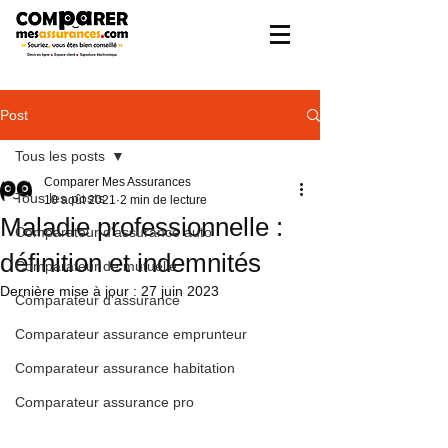
Post
Tous les posts
Comparer Mes Assurances
Tous les posts
10 août 2021
2 min de lecture
Maladie professionnelle :
Comparateur d'assurance auto
définition et indemnités
Comparateur de mutuelle
Dernière mise à jour :
27 juin 2023
Comparateur d'assurance
Comparateur assurance emprunteur
Comparateur assurance habitation
Comparateur assurance pro