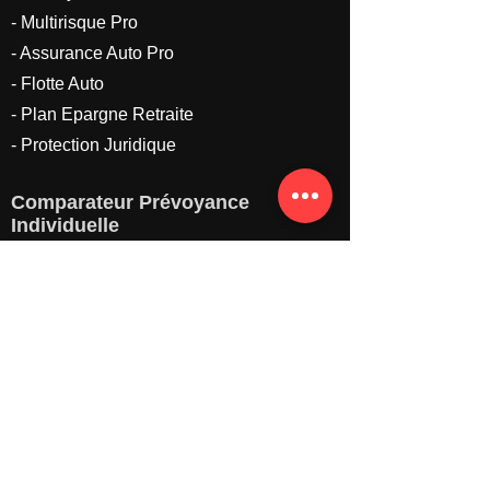
- Multirisque Pro
- Assurance Auto Pro
- Flotte Auto
- Plan Epargne Retraite
- Protection Juridique
Comparateur Prévoyance
Individuelle
- Capital Décès
- Garantie Obsèques
- Assurance Dépendance
- Garantie Accident de la Vie
- Indemnités Journalières
Hospitalières
Contactez-nous