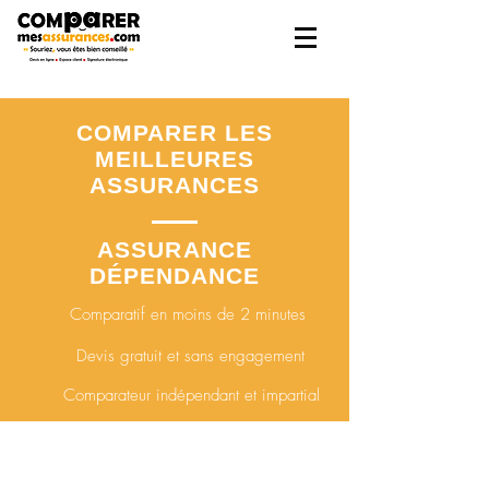
COMPARER LES
MEILLEURES
ASSURANCES
ASSURANCE
DÉPENDANCE
Comparatif en moins de 2 minutes
Devis gratuit et sans
engagement
Comparateur indépendant et impartial